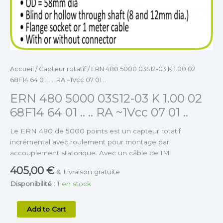
..
RA
~1Vcc
07
01
..
Accueil
/
Capteur rotatif
/ ERN 480 5000 03S12-03 K 1.00 02
68F14 64 01 .. .. RA ~1Vcc 07 01 ..
ERN 480 5000 03S12-03 K 1.00 02
68F14 64 01 .. .. RA ~1Vcc 07 01 ..
Le ERN 480 de 5000 points est un capteur rotatif
incrémental avec roulement pour montage par
accouplement statorique. Avec un câble de 1M
405,00
€
& Livraison gratuite
Disponibilité :
1 en stock
Add to Cart