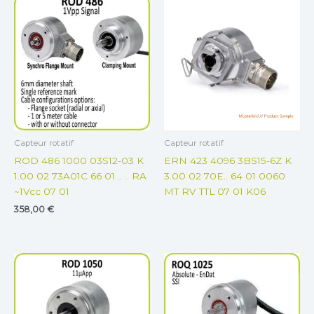
Capteur rotatif
Capteur rotatif
ROD 486 1000 03S12-03 K
ERN 423 4096 3BS15-6Z K
1.00 02 73A01C 66 01 .. .. RA
3.00 02 70E.. 64 01 0060
~1Vcc 07 01
MT RV TTL 07 01 K06
358,00
€