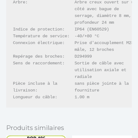
Arbre:                   Arbre creux ouvert sur un

                         côté avec bague de 

                         serrage, diamètre 8 mm, 

                         profondeur 24 mm

Indice de protection:    IP64 (EN60529)

Température de service:  -40/+80 °C

Connexion électrique:    Prise d'accouplement M23,

                         mâle, 12 broches

Repérage des broches:    D294999

Sens de raccordement:    Sortie de câble avec 

                         utilisation axiale et 

                         radiale

Pièce incluse à la       sans pièce jointe à la 

livraison:               fourniture

Longueur du câble:       1.00 m
Produits similaires