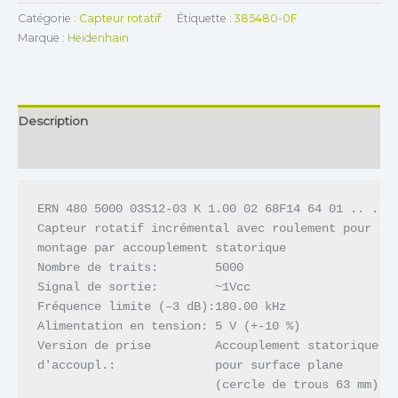
Catégorie :
Capteur rotatif
Étiquette :
385480-0F
Marque :
Heidenhain
Description
Informations complémentaires
ERN 480 5000 03S12-03 K 1.00 02 68F14 64 01 .. .. R
Capteur rotatif incrémental avec roulement pour 

montage par accouplement statorique

Nombre de traits:        5000

Signal de sortie:        ~1Vcc

Fréquence limite (–3 dB):180.00 kHz

Alimentation en tension: 5 V (+-10 %)

Version de prise         Accouplement statorique 

d'accoupl.:              pour surface plane 

                         (cercle de trous 63 mm)
