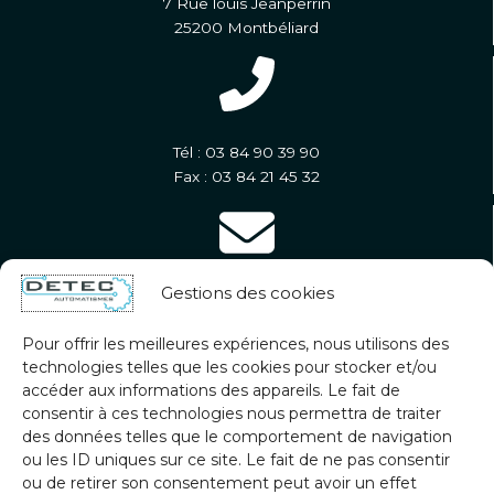
7 Rue louis Jeanperrin
25200 Montbéliard
Tél : 03 84 90 39 90
Fax : 03 84 21 45 32
Gestions des cookies
contact@groupedetec.eu
Pour offrir les meilleures expériences, nous utilisons des
technologies telles que les cookies pour stocker et/ou
accéder aux informations des appareils. Le fait de
consentir à ces technologies nous permettra de traiter
des données telles que le comportement de navigation
Lundi - Vendredi
ou les ID uniques sur ce site. Le fait de ne pas consentir
7h30 - 18h00
ou de retirer son consentement peut avoir un effet