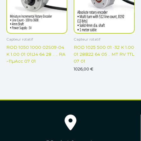
Capteur rotatif
Capteur rotatif
ROD 1050 1000 02S09-04
ROD 1025 500 01 -32 K 1.00
K 1.00 01 01L14 64 28 .. .. RA
01 28B22 64 05 .. MT RV TTL
~11µAcc 07 01
07 01
1026,00
€