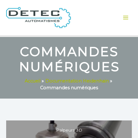
Aller
au
contenu
COMMANDES
NUMÉRIQUES
Accueil
Documentation Heidenhain
Commandes numériques
Palpeurs 3D