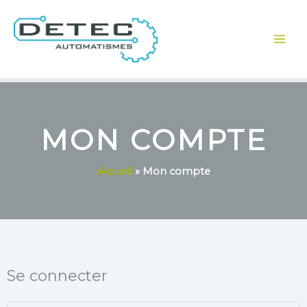
Aller
au
contenu
MON COMPTE
Accueil
Mon compte
Se connecter
Obligatoire
Obligatoire
Obligatoire