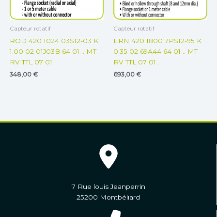
Capteur rotatif
Capteur rotatif
ROD 420 1024 03S12-03 K
ERN 420 1800 7PS12-95 K
1.00 02 01J03B 64 01 .. MT
0.35 02 69A44 64 01 .. MT
RV TTL 07 01
RV TTL 07 01 ..
348,00
€
693,00
€
7 Rue louis Jeanperrin
25200 Montbéliard