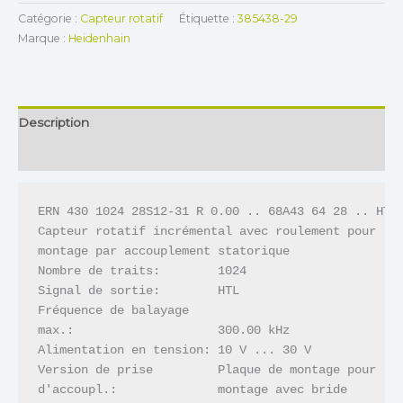
Catégorie :
Capteur rotatif
Étiquette :
385438-29
Marque :
Heidenhain
Description
Informations complémentaires
ERN 430 1024 28S12-31 R 0.00 .. 68A43 64 28 .. HT R
Capteur rotatif incrémental avec roulement pour 

montage par accouplement statorique

Nombre de traits:        1024

Signal de sortie:        HTL

Fréquence de balayage    

max.:                    300.00 kHz

Alimentation en tension: 10 V ... 30 V

Version de prise         Plaque de montage pour 

d'accoupl.:              montage avec bride 
