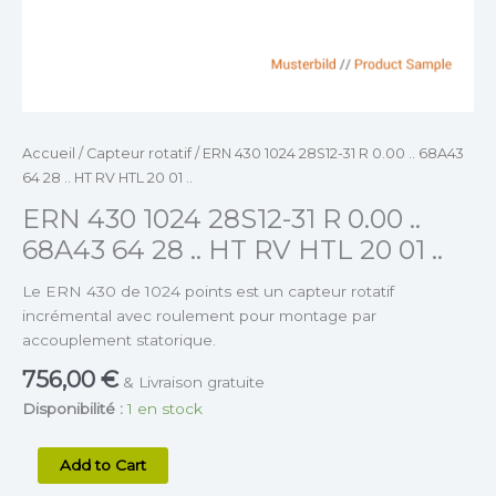
HT
RV
HTL
20
01
..
Accueil
/
Capteur rotatif
/ ERN 430 1024 28S12-31 R 0.00 .. 68A43
64 28 .. HT RV HTL 20 01 ..
ERN 430 1024 28S12-31 R 0.00 ..
68A43 64 28 .. HT RV HTL 20 01 ..
Le ERN 430 de 1024 points est un capteur rotatif
incrémental avec roulement pour montage par
accouplement statorique.
756,00
€
& Livraison gratuite
Disponibilité :
1 en stock
Add to Cart