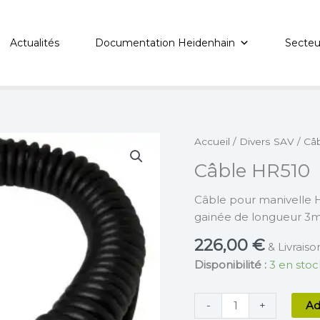
Actualités
Documentation Heidenhain
Secteu
quantité
Accueil
/
Divers SAV
/ Câ
de
Câble HR510
Câble
HR510
Câble pour manivelle H
gainée de longueur 3
226,00
€
& Livraiso
Disponibilité :
3 en stoc
-
+
Ad