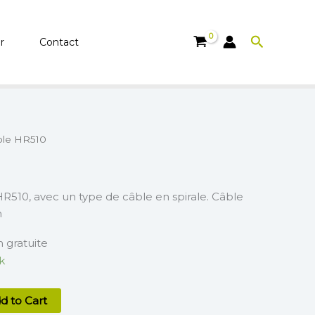
HR510
Recherch
r
Contact
ble HR510
R510, avec un type de câble en spirale. Câble
m
n gratuite
k
d to Cart