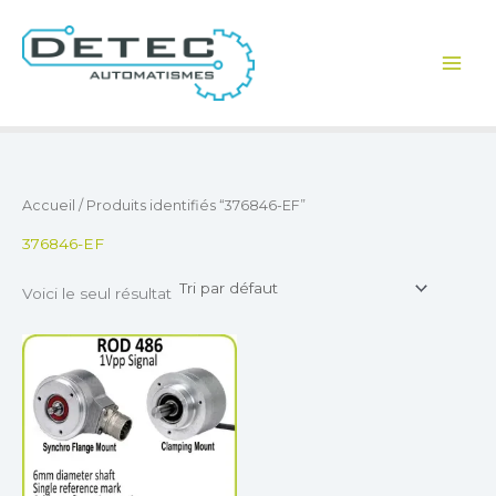
Aller
au
contenu
Accueil
/ Produits identifiés “376846-EF”
376846-EF
Voici le seul résultat