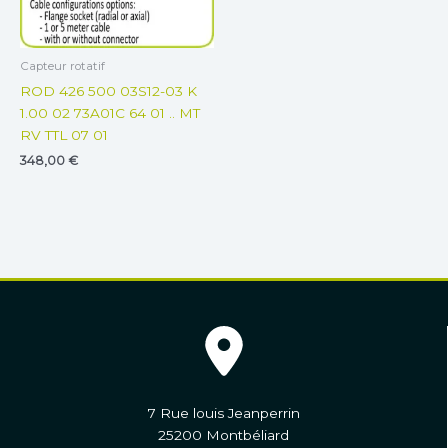
Capteur rotatif
ROD 426 500 03S12-03 K
1.00 02 73A01C 64 01 .. MT
RV TTL 07 01
348,00
€
7 Rue louis Jeanperrin
25200 Montbéliard